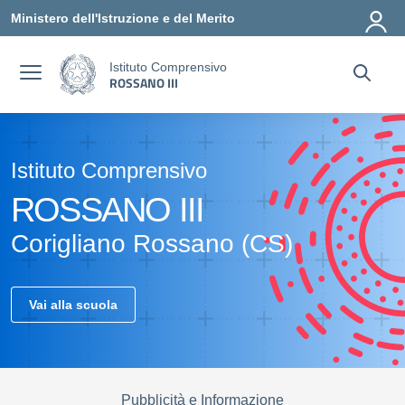
Vai ai contenuti
Vai al menu di navigazione
Vai al footer
Ministero dell'Istruzione e del Merito
Istituto Comprensivo
ROSSANO III
Istituto Comprensivo
ROSSANO III
Corigliano Rossano (CS)
Vai alla scuola
Pubblicità e Informazione