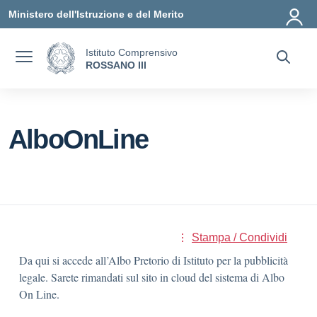
Vai ai contenuti
Vai al menu di navigazione
Vai al footer
Ministero dell'Istruzione e del Merito
Istituto Comprensivo
ROSSANO III
AlboOnLine
Stampa / Condividi
Da qui si accede all’Albo Pretorio di Istituto per la pubblicità
legale. Sarete rimandati sul sito in cloud del sistema di Albo
On Line.