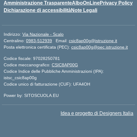
Amministrazione Trasparente
AlboOnLine
Privacy Policy
Dichiarazione di accessibilità
Note Legali
Indirizzo:
Via Nazionale - Scalo
Centralino:
0983-512939
Email:
csic8ap00g@istruzione.it
Posta elettronica certificata (PEC):
csic8ap00g@pec.istruzione.it
Codice fiscale: 97028250781
Codice meccanografico:
CSIC8AP00G
Codice Indice delle Pubbliche Amministrazioni (IPA):
istsc_csic8ap00g
Codice unico di fatturazione (CUF): UFA4OH
Power by: SITOSCUOLA.EU
Idea e progetto di Designers Italia