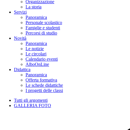
Organizzazione
La storia
Servizi
Panoramica
Personale scolastico
Famiglie e studenti
Percorsi di studio
Novità
Panoramica
Le notizie
Le circolari
Calendario eventi
AlboOnLine
Didattica
Panoramica
Offerta formativa
Le schede didattiche
I progetti delle classi
Tutti gli argomenti
GALLERIA FOTO