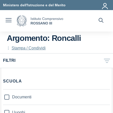
Vai ai contenuti
Vai al menu di navigazione
Vai al footer
Ministero dell'Istruzione e del Merito
Istituto Comprensivo
ROSSANO III
Argomento: Roncalli
Stampa / Condividi
FILTRI
SCUOLA
Documenti
I luoghi