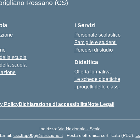
origliano Rossano (CS)
ola
I Servizi
azione
Personale scolastico
Famiglie e studenti
one
Percorsi di studio
 della scuola
Didattica
 della scuola
Offerta formativa
zazione
Le schede didattiche
I progetti delle classi
y Policy
Dichiarazione di accessibilità
Note Legali
Indirizzo:
Via Nazionale - Scalo
Email:
csic8ap00g@istruzione.it
Posta elettronica certificata (PEC):
cs