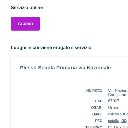
Servizio online
Accedi
Luoghi in cui viene erogato il servizio
Plesso Scuola Primaria via Nazionale
Via Nazion
INDIRIZZO
Corigliano
87067
CAP
Orario
ORARI
csic8ap00g
EMAIL
csic8ap00g
PEC
0983-5129
TELEFONO