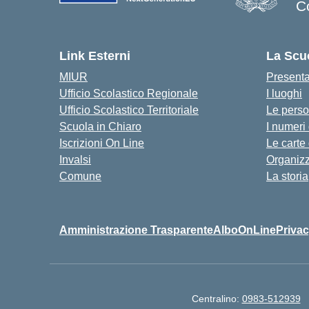
C
Link Esterni
La Scu
MIUR
Present
Ufficio Scolastico Regionale
I luoghi
Ufficio Scolastico Territoriale
Le pers
Scuola in Chiaro
I numeri
Iscrizioni On Line
Le carte
Invalsi
Organiz
Comune
La storia
Amministrazione Trasparente
AlboOnLine
Privac
Centralino:
0983-512939