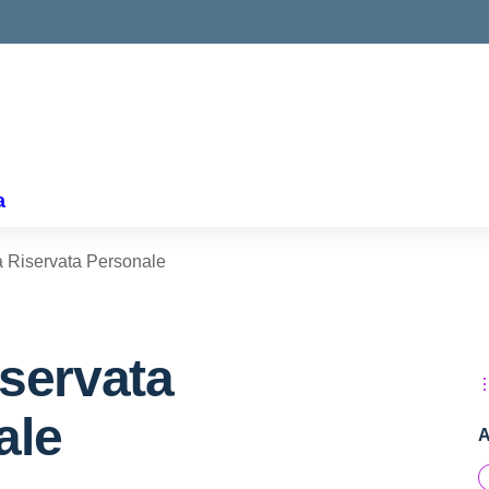
a
 Riservata Personale
servata
ale
A