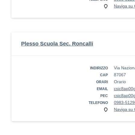
Naviga su
Plesso Scuola Sec. Roncalli
Via Nazion
INDIRIZZO
87067
CAP
Orario
ORARI
csic8ap00g
EMAIL
csic8ap00g
PEC
0983-5129
TELEFONO
Naviga su