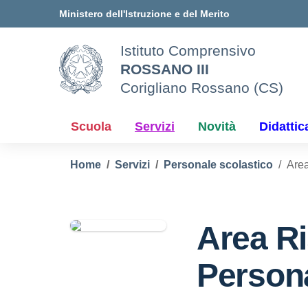
Vai ai contenuti
Vai al menu di navigazione
Vai al footer
Ministero dell'Istruzione e del Merito
Istituto Comprensivo
ROSSANO III
Corigliano Rossano (CS)
Scuola
Servizi
Novità
Didattic
Home
Servizi
Personale scolastico
Area
Area Ri
Person