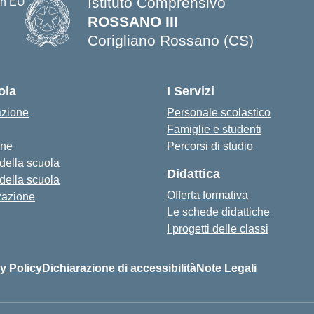
Istituto Comprensivo
ROSSANO III
Corigliano Rossano (CS)
ola
I Servizi
azione
Personale scolastico
Famiglie e studenti
one
Percorsi di studio
 della scuola
Didattica
 della scuola
Offerta formativa
zazione
Le schede didattiche
I progetti delle classi
y Policy
Dichiarazione di accessibilità
Note Legali