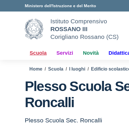
Vai ai contenuti
Vai al menu di navigazione
Vai al footer
Ministero dell'Istruzione e del Merito
Istituto Comprensivo
ROSSANO III
Corigliano Rossano (CS)
Scuola
Servizi
Novità
Didattic
Home
Scuola
I luoghi
Edificio scolastic
Plesso Scuola Se
Roncalli
Plesso Scuola Sec. Roncalli