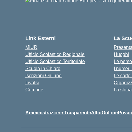
Link Esterni
La Scu
MIUR
Present
Ufficio Scolastico Regionale
I luoghi
Ufficio Scolastico Territoriale
Le pers
Scuola in Chiaro
I numeri
Iscrizioni On Line
Le carte
Invalsi
Organiz
Comune
La storia
Amministrazione Trasparente
AlboOnLine
Privac