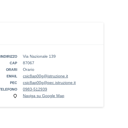
Via Nazionale 139
INDIRIZZO
87067
CAP
Orario
ORARI
csic8ap00g@istruzione.it
EMAIL
csic8ap00g@pec.istruzione.it
PEC
0983-512939
TELEFONO
Naviga su Google Map