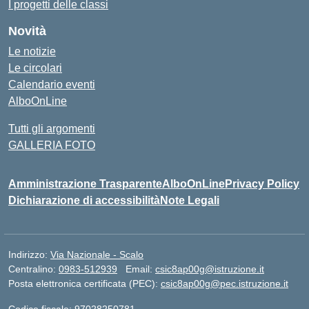
I progetti delle classi
Novità
Le notizie
Le circolari
Calendario eventi
AlboOnLine
Tutti gli argomenti
GALLERIA FOTO
Amministrazione Trasparente
AlboOnLine
Privacy Policy
Dichiarazione di accessibilità
Note Legali
Indirizzo:
Via Nazionale - Scalo
Centralino:
0983-512939
Email:
csic8ap00g@istruzione.it
Posta elettronica certificata (PEC):
csic8ap00g@pec.istruzione.it