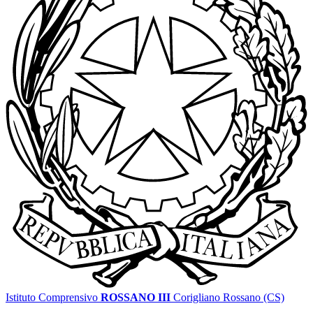
Istituto Comprensivo
ROSSANO III
Corigliano Rossano (CS)