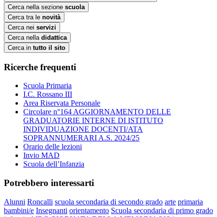
Cerca nella sezione
scuola
Cerca tra le
novità
Cerca nei
servizi
Cerca nella
didattica
Cerca in
tutto il sito
Ricerche frequenti
Scuola Primaria
I.C. Rossano III
Area Riservata Personale
Circolare n°164 AGGIORNAMENTO DELLE
GRADUATORIE INTERNE DI ISTITUTO
INDIVIDUAZIONE DOCENTI/ATA
SOPRANNUMERARI A.S. 2024/25
Orario delle lezioni
Invio MAD
Scuola dell’Infanzia
Potrebbero interessarti
Alunni
Roncalli
scuola secondaria di secondo grado
arte
primaria
bambini/e
Insegnanti
orientamento
Scuola secondaria di primo grado