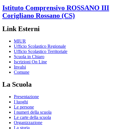
Istituto Comprensivo
ROSSANO III
Corigliano Rossano (CS)
Link Esterni
MIUR
Ufficio Scolastico Regionale
Ufficio Scolastico Territoriale
Scuola in Chiaro
Iscrizioni On Line
Invalsi
Comune
La Scuola
Presentazione
I luoghi
Le persone
I numeri della scuola
Le carte della scuola
Organizzazione
La storia