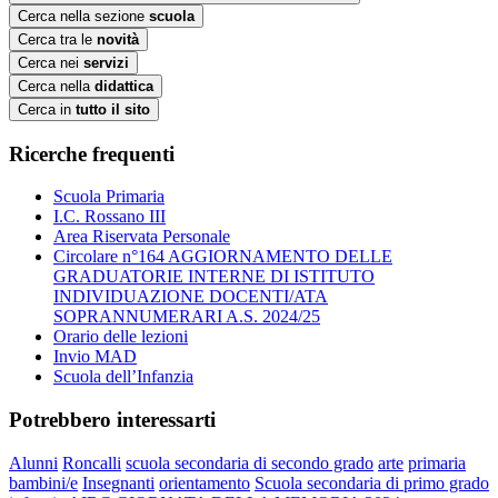
Cerca nella sezione
scuola
Cerca tra le
novità
Cerca nei
servizi
Cerca nella
didattica
Cerca in
tutto il sito
Ricerche frequenti
Scuola Primaria
I.C. Rossano III
Area Riservata Personale
Circolare n°164 AGGIORNAMENTO DELLE
GRADUATORIE INTERNE DI ISTITUTO
INDIVIDUAZIONE DOCENTI/ATA
SOPRANNUMERARI A.S. 2024/25
Orario delle lezioni
Invio MAD
Scuola dell’Infanzia
Potrebbero interessarti
Alunni
Roncalli
scuola secondaria di secondo grado
arte
primaria
bambini/e
Insegnanti
orientamento
Scuola secondaria di primo grado