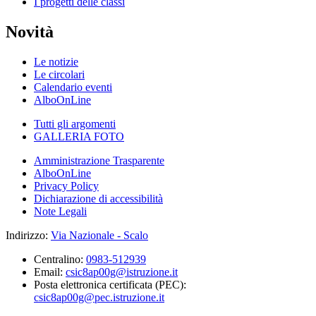
I progetti delle classi
Novità
Le notizie
Le circolari
Calendario eventi
AlboOnLine
Tutti gli argomenti
GALLERIA FOTO
Amministrazione Trasparente
AlboOnLine
Privacy Policy
Dichiarazione di accessibilità
Note Legali
Indirizzo:
Via Nazionale - Scalo
Centralino:
0983-512939
Email:
csic8ap00g@istruzione.it
Posta elettronica certificata (PEC):
csic8ap00g@pec.istruzione.it