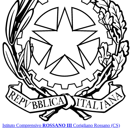
Istituto Comprensivo
ROSSANO III
Corigliano Rossano (CS)