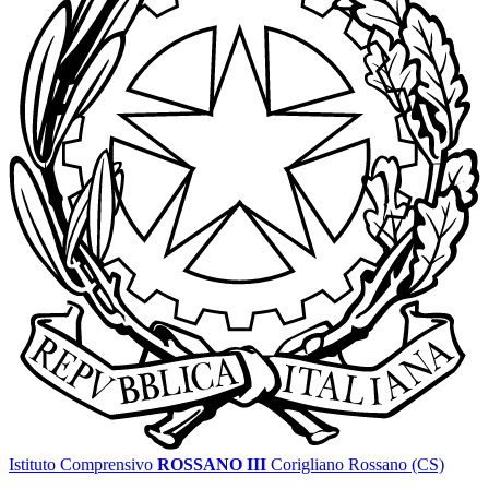
Istituto Comprensivo
ROSSANO III
Corigliano Rossano (CS)