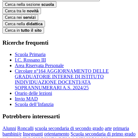
Cerca nella sezione
scuola
Cerca tra le
novità
Cerca nei
servizi
Cerca nella
didattica
Cerca in
tutto il sito
Ricerche frequenti
Scuola Primaria
I.C. Rossano III
Area Riservata Personale
Circolare n°164 AGGIORNAMENTO DELLE
GRADUATORIE INTERNE DI ISTITUTO
INDIVIDUAZIONE DOCENTI/ATA
SOPRANNUMERARI A.S. 2024/25
Orario delle lezioni
Invio MAD
Scuola dell’Infanzia
Potrebbero interessarti
Alunni
Roncalli
scuola secondaria di secondo grado
arte
primaria
bambini/e
Insegnanti
orientamento
Scuola secondaria di primo grado