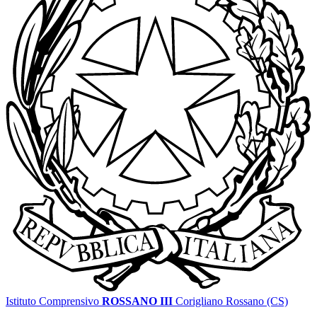
Istituto Comprensivo
ROSSANO III
Corigliano Rossano (CS)