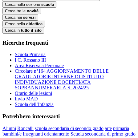
Cerca nella sezione
scuola
Cerca tra le
novità
Cerca nei
servizi
Cerca nella
didattica
Cerca in
tutto il sito
Ricerche frequenti
Scuola Primaria
I.C. Rossano III
Area Riservata Personale
Circolare n°164 AGGIORNAMENTO DELLE
GRADUATORIE INTERNE DI ISTITUTO
INDIVIDUAZIONE DOCENTI/ATA
SOPRANNUMERARI A.S. 2024/25
Orario delle lezioni
Invio MAD
Scuola dell’Infanzia
Potrebbero interessarti
Alunni
Roncalli
scuola secondaria di secondo grado
arte
primaria
bambini/e
Insegnanti
orientamento
Scuola secondaria di primo grado