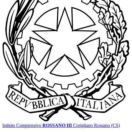
Istituto Comprensivo
ROSSANO III
Corigliano Rossano (CS)