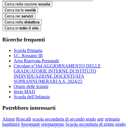
Cerca nella sezione
scuola
Cerca tra le
novità
Cerca nei
servizi
Cerca nella
didattica
Cerca in
tutto il sito
Ricerche frequenti
Scuola Primaria
I.C. Rossano III
Area Riservata Personale
Circolare n°164 AGGIORNAMENTO DELLE
GRADUATORIE INTERNE DI ISTITUTO
INDIVIDUAZIONE DOCENTI/ATA
SOPRANNUMERARI A.S. 2024/25
Orario delle lezioni
Invio MAD
Scuola dell’Infanzia
Potrebbero interessarti
Alunni
Roncalli
scuola secondaria di secondo grado
arte
primaria
bambini/e
Insegnanti
orientamento
Scuola secondaria di primo grado