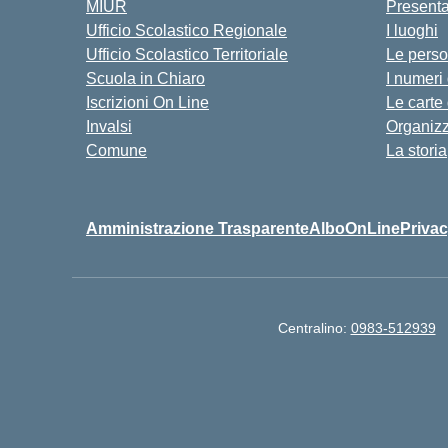
MIUR
Present
Ufficio Scolastico Regionale
I luoghi
Ufficio Scolastico Territoriale
Le pers
Scuola in Chiaro
I numeri
Iscrizioni On Line
Le carte
Invalsi
Organiz
Comune
La storia
Amministrazione Trasparente
AlboOnLine
Privac
Centralino:
0983-512939