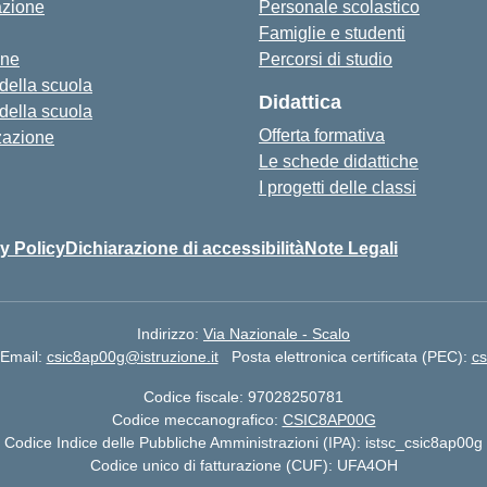
azione
Personale scolastico
Famiglie e studenti
one
Percorsi di studio
 della scuola
Didattica
 della scuola
Offerta formativa
zazione
Le schede didattiche
I progetti delle classi
y Policy
Dichiarazione di accessibilità
Note Legali
Indirizzo:
Via Nazionale - Scalo
Email:
csic8ap00g@istruzione.it
Posta elettronica certificata (PEC):
cs
Codice fiscale: 97028250781
Codice meccanografico:
CSIC8AP00G
Codice Indice delle Pubbliche Amministrazioni (IPA): istsc_csic8ap00g
Codice unico di fatturazione (CUF): UFA4OH