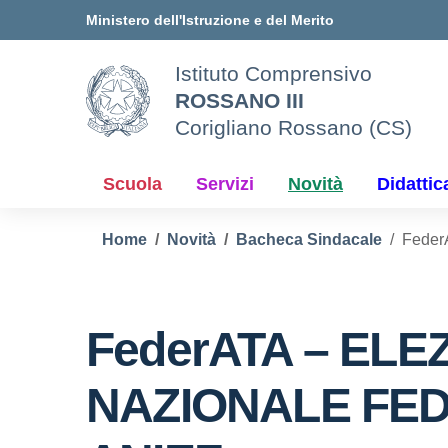
Vai ai contenuti
Vai al menu di navigazione
Vai al footer
Ministero dell'Istruzione e del Merito
Istituto Comprensivo
ROSSANO III
Corigliano Rossano (CS)
Scuola
Servizi
Novità
Didattic
Home
Novità
Bacheca Sindacale
Feder
FederATA – ELEZ
NAZIONALE FED