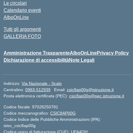
Le circolari
Calendario eventi
AlboOnLine
Tutti gli argomenti
GALLERIA FOTO
Amministrazione Trasparente
AlboOnLine
Privacy Policy
Dichiarazione di accessibilità
Note Legali
Indirizzo:
Via Nazionale - Scalo
Centralino:
0983-512939
Email:
csic8ap00g@istruzione.it
Posta elettronica certificata (PEC):
csic8ap00g@pec.istruzione.it
Codice fiscale: 97028250781
Codice meccanografico:
CSIC8AP00G
Codice Indice delle Pubbliche Amministrazioni (IPA):
istsc_csic8ap00g
Codice unico di fatturazione (CUF): UFA4OH