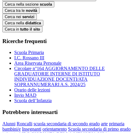
Cerca nella sezione
scuola
Cerca tra le
novità
Cerca nei
servizi
Cerca nella
didattica
Cerca in
tutto il sito
Ricerche frequenti
Scuola Primaria
I.C. Rossano III
Area Riservata Personale
Circolare n°164 AGGIORNAMENTO DELLE
GRADUATORIE INTERNE DI ISTITUTO
INDIVIDUAZIONE DOCENTI/ATA
SOPRANNUMERARI A.S. 2024/25
Orario delle lezioni
Invio MAD
Scuola dell’Infanzia
Potrebbero interessarti
Alunni
Roncalli
scuola secondaria di secondo grado
arte
primaria
bambini/e
Insegnanti
orientamento
Scuola secondaria di primo grado