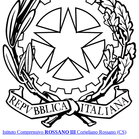
Istituto Comprensivo
ROSSANO III
Corigliano Rossano (CS)