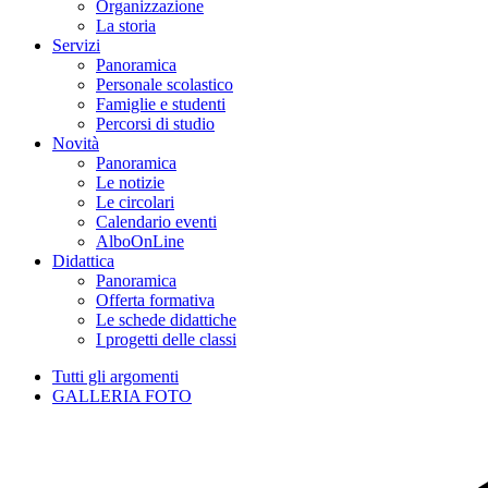
Organizzazione
La storia
Servizi
Panoramica
Personale scolastico
Famiglie e studenti
Percorsi di studio
Novità
Panoramica
Le notizie
Le circolari
Calendario eventi
AlboOnLine
Didattica
Panoramica
Offerta formativa
Le schede didattiche
I progetti delle classi
Tutti gli argomenti
GALLERIA FOTO