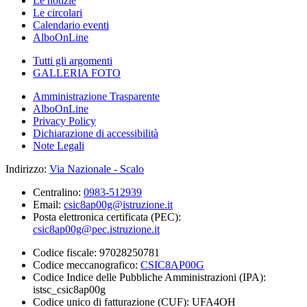
Le notizie
Le circolari
Calendario eventi
AlboOnLine
Tutti gli argomenti
GALLERIA FOTO
Amministrazione Trasparente
AlboOnLine
Privacy Policy
Dichiarazione di accessibilità
Note Legali
Indirizzo:
Via Nazionale - Scalo
Centralino:
0983-512939
Email:
csic8ap00g@istruzione.it
Posta elettronica certificata (PEC):
csic8ap00g@pec.istruzione.it
Codice fiscale: 97028250781
Codice meccanografico:
CSIC8AP00G
Codice Indice delle Pubbliche Amministrazioni (IPA):
istsc_csic8ap00g
Codice unico di fatturazione (CUF): UFA4OH