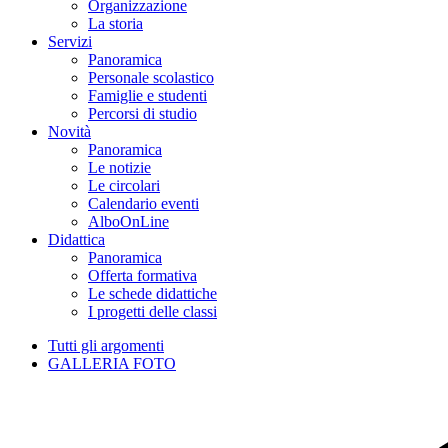
Organizzazione
La storia
Servizi
Panoramica
Personale scolastico
Famiglie e studenti
Percorsi di studio
Novità
Panoramica
Le notizie
Le circolari
Calendario eventi
AlboOnLine
Didattica
Panoramica
Offerta formativa
Le schede didattiche
I progetti delle classi
Tutti gli argomenti
GALLERIA FOTO