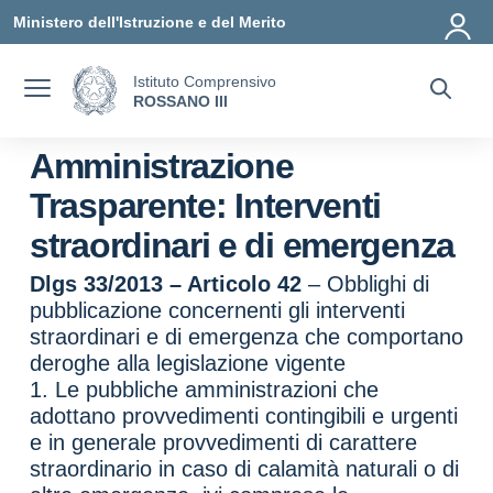
Vai ai contenuti
Vai al menu di navigazione
Vai al footer
Ministero dell'Istruzione e del Merito
Istituto Comprensivo
ROSSANO III
Amministrazione
Trasparente:
Interventi
straordinari e di emergenza
Dlgs 33/2013 – Articolo 42
– Obblighi di
pubblicazione concernenti gli interventi
straordinari e di emergenza che comportano
deroghe alla legislazione vigente
1. Le pubbliche amministrazioni che
adottano provvedimenti contingibili e urgenti
e in generale provvedimenti di carattere
straordinario in caso di calamità naturali o di