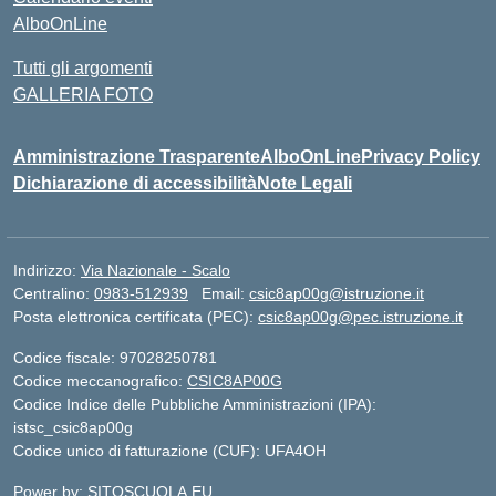
AlboOnLine
Tutti gli argomenti
GALLERIA FOTO
Amministrazione Trasparente
AlboOnLine
Privacy Policy
Dichiarazione di accessibilità
Note Legali
Indirizzo:
Via Nazionale - Scalo
Centralino:
0983-512939
Email:
csic8ap00g@istruzione.it
Posta elettronica certificata (PEC):
csic8ap00g@pec.istruzione.it
Codice fiscale: 97028250781
Codice meccanografico:
CSIC8AP00G
Codice Indice delle Pubbliche Amministrazioni (IPA):
istsc_csic8ap00g
Codice unico di fatturazione (CUF): UFA4OH
Power by: SITOSCUOLA.EU