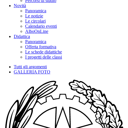
Percorsi di studio
Novità
Panoramica
Le notizie
Le circolari
Calendario eventi
AlboOnLine
Didattica
Panoramica
Offerta formativa
Le schede didattiche
I progetti delle classi
Tutti gli argomenti
GALLERIA FOTO