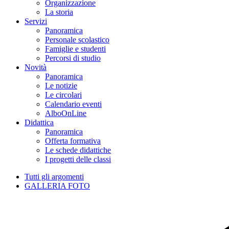
Organizzazione
La storia
Servizi
Panoramica
Personale scolastico
Famiglie e studenti
Percorsi di studio
Novità
Panoramica
Le notizie
Le circolari
Calendario eventi
AlboOnLine
Didattica
Panoramica
Offerta formativa
Le schede didattiche
I progetti delle classi
Tutti gli argomenti
GALLERIA FOTO