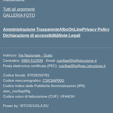
Tutti gli argomenti
GALLERIA FOTO
Amministrazione Trasparente
AlboOnLine
Privacy Policy
Dichiarazione di accessibilità
Note Legali
Indirizzo:
Via Nazionale - Scalo
Centralino:
0983-512939
Email:
csic8ap00g@istruzione.it
Posta elettronica certificata (PEC):
csic8ap00g@pec.istruzione.it
Codice fiscale: 97028250781
Codice meccanografico:
CSIC8AP00G
Codice Indice delle Pubbliche Amministrazioni (IPA):
istsc_csic8ap00g
Codice unico di fatturazione (CUF): UFA4OH
Power by: SITOSCUOLA.EU