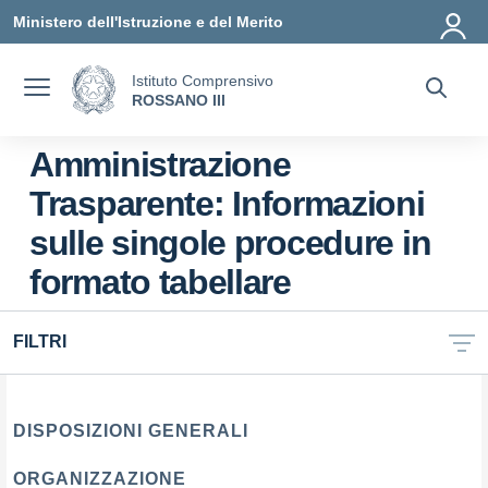
Vai ai contenuti
Vai al menu di navigazione
Vai al footer
Ministero dell'Istruzione e del Merito
Istituto Comprensivo
ROSSANO III
Amministrazione
Trasparente:
Informazioni
sulle singole procedure in
formato tabellare
FILTRI
DISPOSIZIONI GENERALI
ORGANIZZAZIONE