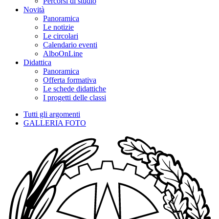
Percorsi di studio
Novità
Panoramica
Le notizie
Le circolari
Calendario eventi
AlboOnLine
Didattica
Panoramica
Offerta formativa
Le schede didattiche
I progetti delle classi
Tutti gli argomenti
GALLERIA FOTO